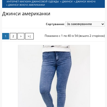
ИНСИ
»
ДЖИНСИ
»
ДЖИНСИ ЖІНОЧІ
»
ДЖИНСИ ЖІНОЧІ АМЕРИКАНКИ
Джинси американки
Сортування:
Показано с 1 по 40 із 54 (всього 2 сторінок)
1
2
>
>|