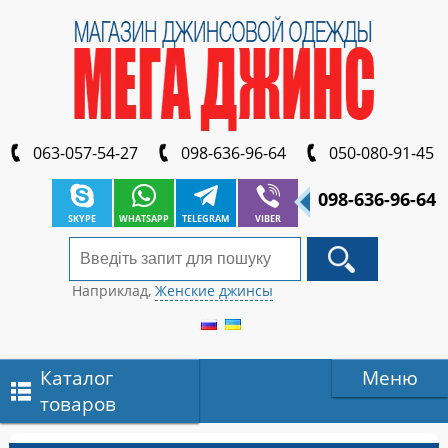
063-057-54-27
098-636-96-64
050-080-91-45
098-636-96-64
SKYPE
WHATSAPP
TELEGRAM
VIBER
Наприклад,
Женские джинсы
Каталог
Меню
товаров