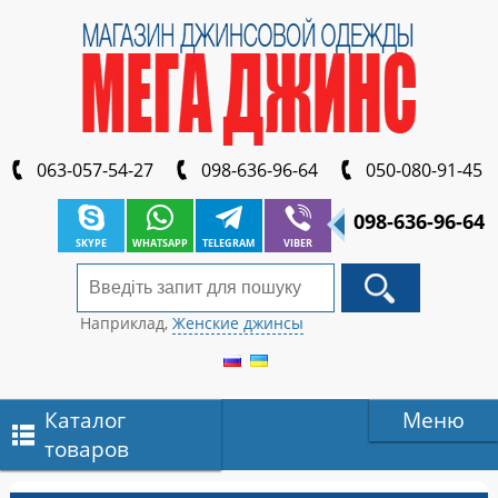
063-057-54-27
098-636-96-64
050-080-91-45
098-636-96-64
SKYPE
WHATSAPP
TELEGRAM
VIBER
Наприклад,
Женские джинсы
Каталог
Меню
товаров