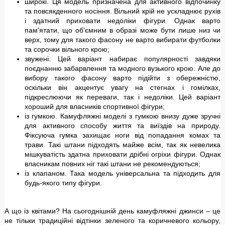
широкі. Ця модель призначена для активного відпочинку
та повсякденного носіння. Вільний крій не ускладнює рухів
і здатний приховати недоліки фігури. Однак варто
пам'ятати, що об'ємним в образі може бути лише низ чи
верх, тому для такого фасону не варто вибирати футболки
та сорочки вільного крою;
звужені. Цей варіант набирає популярності завдяки
поєднанню забарвлення та модного вузького крою. Але до
вибору такого фасону варто підійти з обережністю,
оскільки він акцентує увагу на стегнах і гомілках,
підкреслюючи як переваги, так і недоліки. Цей варіант
хороший для власників спортивної фігури;
із гумкою. Камуфляжні моделі з гумкою внизу дуже зручні
для активного способу життя та виїздів на природу.
Фіксуюча гумка захищає ноги від попадання комах та
трави. Такі штани підходять майже всім, так як невелика
мішкуватість здатна приховати дрібні огріхи фігури. Однак
власникам повних ніг такі штани не рекомендуються;
із клапаном. Така модель універсальна та підходить для
будь-якого типу фігури.
А що із квітами? На сьогоднішній день камуфляжні джинси – це
не тільки традиційні відтінки зеленого та коричневого кольору,