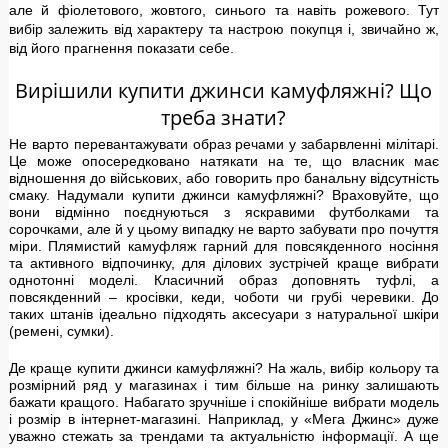
але й фіолетового, жовтого, синього та навіть рожевого. Тут
вибір залежить від характеру та настрою покупця і, звичайно ж,
від його прагнення показати себе.
Вирішили купити джинси камуфляжні? Що
треба знати?
Не варто перевантажувати образ речами у забарвленні мілітарі.
Це може опосередковано натякати на те, що власник має
відношення до військових, або говорить про банальну відсутність
смаку. Надумали купити джинси камуфляжні? Враховуйте, що
вони відмінно поєднуються з яскравими футболками та
сорочками, але й у цьому випадку не варто забувати про почуття
міри.
Плямистий камуфляж гарний для повсякденного носіння
та активного відпочинку, для ділових зустрічей краще вибрати
однотонні моделі. Класичний образ доповнять туфлі, а
повсякденний – кросівки, кеди, чоботи чи грубі черевики.
До
таких штанів ідеально підходять аксесуари з натуральної шкіри
(ремені, сумки).
Де краще купити джинси камуфляжні? На жаль, вибір кольору та
розмірний ряд у магазинах і тим більше на ринку залишають
бажати кращого. Набагато зручніше і спокійніше вибрати модель
і розмір в інтернет-магазині. Наприклад, у «Мега Джинс» дуже
уважно стежать за трендами та актуальністю інформації. А ще