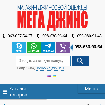
063-057-54-27
098-636-96-64
050-080-91-45
098-636-96-64
SKYPE
WHATSAPP
TELEGRAM
VIBER
Наприклад,
Женские джинсы
Каталог
Меню
товаров