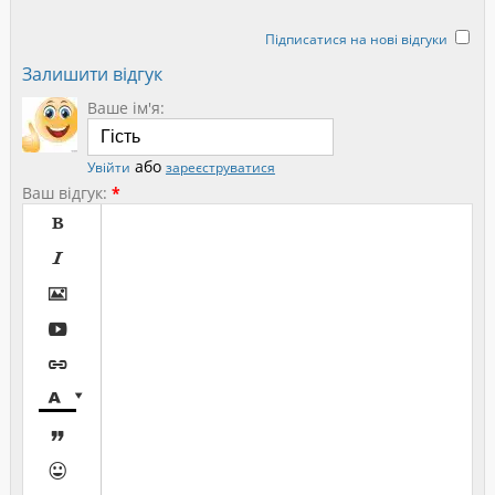
Підписатися на нові відгуки
Залишити відгук
Ваше ім'я:
або
Увійти
зареєструватися
Ваш відгук:
*








