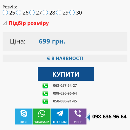
Розмір:
25
26
27
28
29
30
Підбір розміру
Ціна:
699 грн.
Є В НАЯВНОСТІ
063-057-54-27
098-636-96-64
050-080-91-45
098-636-96-64
SKYPE
WHATSAPP
TELEGRAM
VIBER