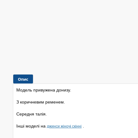
Опис
Модель привужена донизу.
З коричневим ременем.
Середня талія.
Інші моделі на
.
джинси жіночі скінні