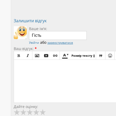
Залишити відгук
Ваше ім'я:
або
Увійти
зареєструватися
Ваш відгук:
*









Розмір тексту

Дайте оцінку: