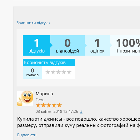
Залишити відгук ↓
1
0
1
100
відгуків
відповідей
оцінок
1 позитив
Корисність відгуків
0
голосів
Марина
Гість.
03 квітня 2018 12:47:26
#
Купила эти джинсы - все подошло, качество хороше
размеру, отправили кучу реальных фотографий на фа
Відповісти