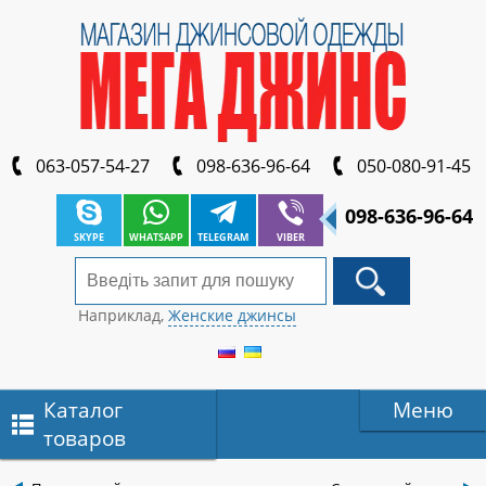
063-057-54-27
098-636-96-64
050-080-91-45
098-636-96-64
SKYPE
WHATSAPP
TELEGRAM
VIBER
Наприклад,
Женские джинсы
Каталог
Меню
товаров