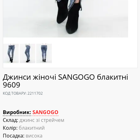
Джинси жіночі SANGOGO блакитні
9609
КОД ТОВАРУ:
2211702
Виробник:
SANGOGO
Склад:
джинс зі стрейчем
Колір:
блакитний
Посадка:
висока