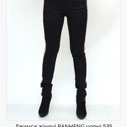
Джинси жіночі PANHENG чорні 535