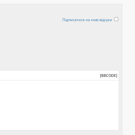
Підписатися на нові відгуки
[BBCODE]