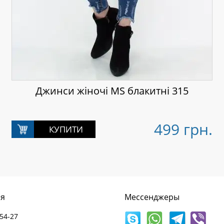
Джинси жіночі MS блакитні 315
499 грн.
ія
Мессенджеры
54-27