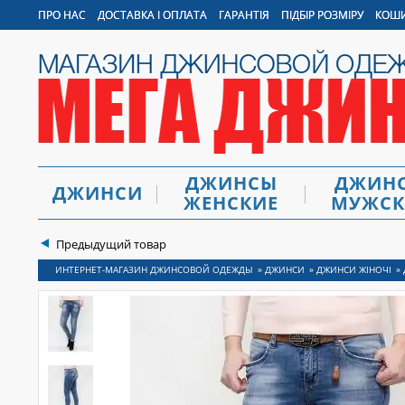
ПРО НАС
ДОСТАВКА І ОПЛАТА
ГАРАНТІЯ
ПІДБІР РОЗМІРУ
КОШ
ДЖИНСЫ
ДЖИН
ДЖИНСИ
ЖЕНСКИЕ
МУЖСК
Предыдущий товар
ДЖИНСИ
»
ДЖИНСИ
»
ДЖИНСИ ЖІНОЧІ
»