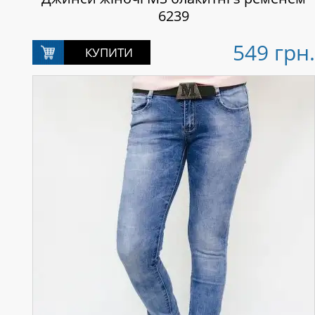
6239
549 грн.