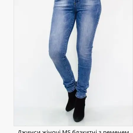
Джинси жіночі MS блакитні з ременем