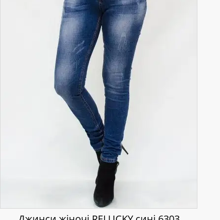
Джинси жіночі RELUCKY сині 6303