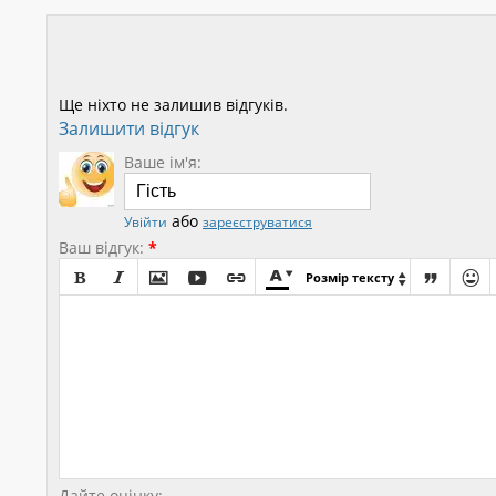
Ще ніхто не залишив відгуків.
Залишити відгук
Ваше ім'я:
або
Увійти
зареєструватися
Ваш відгук:
*









Розмір тексту

Дайте оцінку: