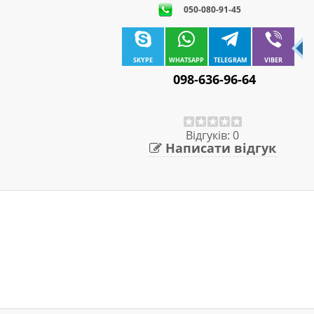
050-080-91-45
SKYPE
WHATSAPP
TELEGRAM
VIBER
098-636-96-64
Відгуків: 0
Написати відгук