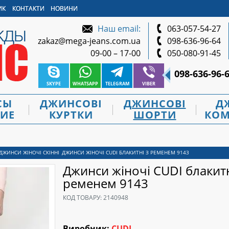
ИК
КОНТАКТИ
НОВИНИ
Наш email:
063-057-54-27
zakaz@mega-jeans.com.ua
098-636-96-64
09-00 – 17-00
050-080-91-45
098-636-96-
SKYPE
WHATSAPP
TELEGRAM
VIBER
СЫ
ДЖИНСОВІ
ДЖИНСОВІ
Д
ИЕ
КУРТКИ
ШОРТИ
КОМ
ДЖИНСИ ЖІНОЧІ СКІННІ
ДЖИНСИ ЖІНОЧІ CUDI БЛАКИТНІ З РЕМЕНЕМ 9143
Джинси жіночі CUDI блакитн
ременем 9143
КОД ТОВАРУ:
2140948
Виробник:
CUDI