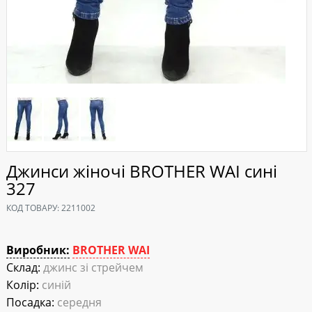
Джинси жіночі BROTHER WAI сині
327
КОД ТОВАРУ:
2211002
Виробник:
BROTHER WAI
Склад:
джинс зі стрейчем
Колір:
синій
Посадка:
середня