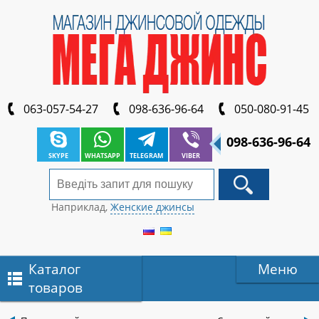
063-057-54-27
098-636-96-64
050-080-91-45
098-636-96-64
SKYPE
WHATSAPP
TELEGRAM
VIBER
Наприклад,
Женские джинсы
Каталог
Меню
товаров