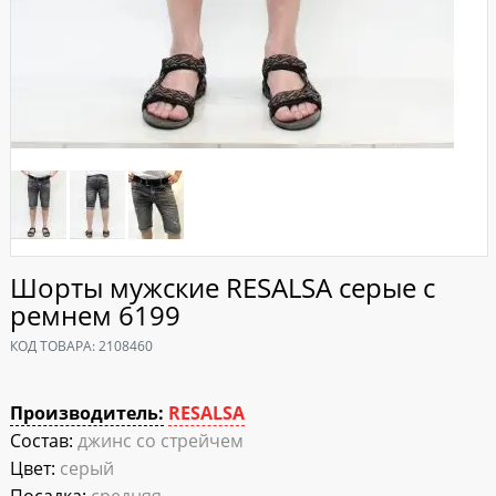
Шорты мужские RESALSA серые с
ремнем 6199
КОД ТОВАРА:
2108460
Производитель:
RESALSA
Состав:
джинс со стрейчем
Цвет:
серый