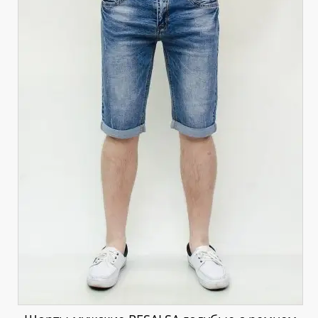
Шорты мужские RESALSA голубые с ремнем