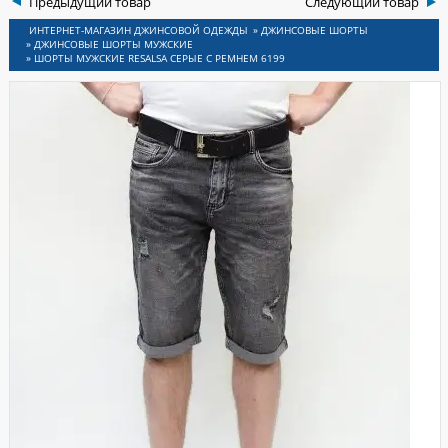
Предыдущий товар
Следующий товар
ИНСЫ
»
ДЖИНСОВЫЕ ШОРТЫ
»
ДЖИНСОВЫЕ ШОРТЫ МУЖСКИЕ
»
ШОРТЫ МУЖСКИЕ RESALSA СЕРЫЕ С РЕМНЕМ 6199