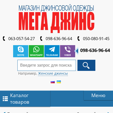
063-057-54-27
098-636-96-64
050-080-91-45
098-636-96-64
SKYPE
WHATSAPP
TELEGRAM
VIBER
Например,
Женские джинсы
Каталог
Меню
товаров