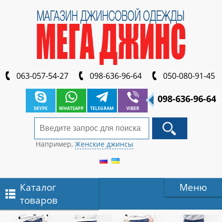
063-057-54-27
098-636-96-64
050-080-91-45
098-636-96-64
SKYPE
WHATSAPP
TELEGRAM
VIBER
Например,
Женские джинсы
Каталог
Меню
товаров