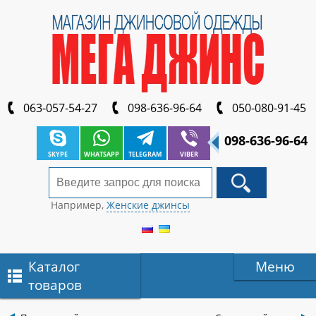
063-057-54-27
098-636-96-64
050-080-91-45
098-636-96-64
SKYPE
WHATSAPP
TELEGRAM
VIBER
Например,
Женские джинсы
Каталог
Меню
товаров