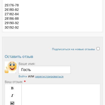
25'/
76-78
26'/
80-82
27'/
82-84
28'/
86-88
29'/
90-92
30'/
92-92
Подписаться на новые отзывы
Оставить отзыв
Ваше имя:
или
Войти
зарегистрироваться
Ваш отзыв:
*


