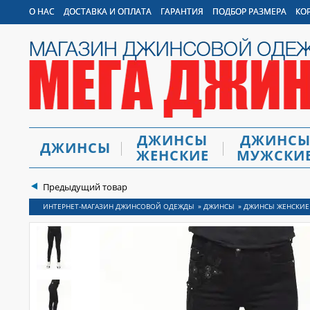
О НАС
ДОСТАВКА И ОПЛАТА
ГАРАНТИЯ
ПОДБОР РАЗМЕРА
КО
ДЖИНСЫ
ДЖИНС
ДЖИНСЫ
ЖЕНСКИЕ
МУЖСКИ
Предыдущий товар
ДЖИНСЫ
»
ДЖИНСЫ
»
ДЖИНСЫ ЖЕНСКИЕ