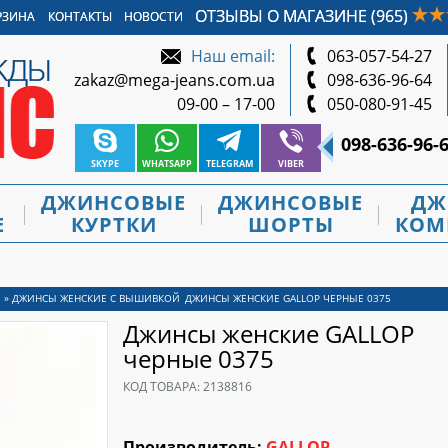
ОТЗЫВЫ О МАГАЗИНЕ (965)
РЗИНА
КОНТАКТЫ
НОВОСТИ
Наш email:
063-057-54-27
zakaz@mega-jeans.com.ua
098-636-96-64
09-00 – 17-00
050-080-91-45
098-636-96-
SKYPE
WHATSAPP
TELEGRAM
VIBER
Ы
ДЖИНСОВЫЕ
ДЖИНСОВЫЕ
ДЖ
Е
КУРТКИ
ШОРТЫ
КОМ
»
ДЖИНСЫ ЖЕНСКИЕ С ВЫШИВКОЙ
ДЖИНСЫ ЖЕНСКИЕ GALLOP ЧЕРНЫЕ 0375
Джинсы женские GALLOP
черные 0375
КОД ТОВАРА:
2138816
Производитель:
GALLOP