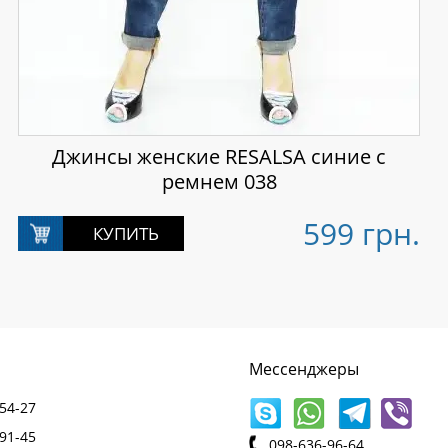
Джинсы женские RESALSA синие с
ремнем 038
599 грн.
Мессенджеры
54-27
91-45
098-636-96-64