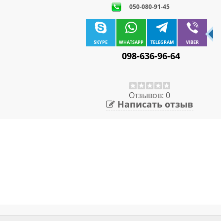
050-080-91-45
SKYPE
WHATSAPP
TELEGRAM
VIBER
098-636-96-64
Отзывов: 0
Написать отзыв