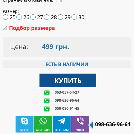
Страна-изготовитель:
КНР
Размер:
25
26
27
28
29
30
Подбор размера
Цена:
499 грн.
ЕСТЬ В НАЛИЧИИ
063-057-54-27
098-636-96-64
050-080-91-45
098-636-96-64
SKYPE
WHATSAPP
TELEGRAM
VIBER