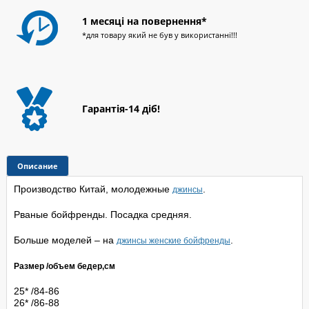
1 месяці на повернення*
*для товару який не був у використанні!!!
Гарантія-14 діб!
Описание
Производство Китай, молодежные
.
джинсы
Рваные бойфренды. Посадка средняя.
Больше моделей – на 
.
джинсы женские бойфренды
Размер /объем бедер,см
25* /84-86
26* /86-88