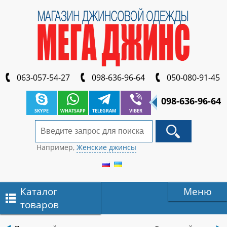
063-057-54-27
098-636-96-64
050-080-91-45
098-636-96-64
SKYPE
WHATSAPP
TELEGRAM
VIBER
Например,
Женские джинсы
Каталог
Меню
товаров