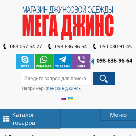
063-057-54-27
098-636-96-64
050-080-91-45
098-636-96-64
SKYPE
WHATSAPP
TELEGRAM
VIBER
Например,
Женские джинсы
Каталог
Меню
товаров