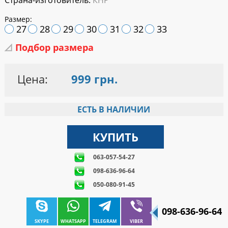
Страна-изготовитель:
КНР
Размер:
27
28
29
30
31
32
33
Подбор размера
Цена:
999 грн.
ЕСТЬ В НАЛИЧИИ
063-057-54-27
098-636-96-64
050-080-91-45
098-636-96-64
SKYPE
WHATSAPP
TELEGRAM
VIBER