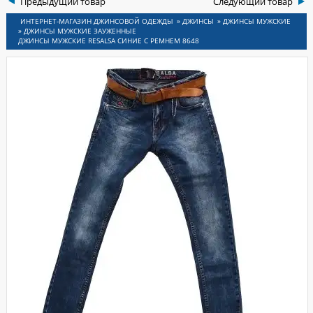
Предыдущий товар
Следующий товар
ИНСЫ
»
ДЖИНСЫ
»
ДЖИНСЫ МУЖСКИЕ
»
ДЖИНСЫ МУЖСКИЕ ЗАУЖЕННЫЕ
ДЖИНСЫ МУЖСКИЕ RESALSA СИНИЕ С РЕМНЕМ 8648