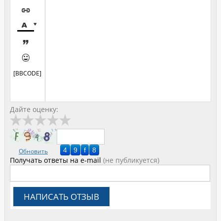





[BBCODE]
Дайте оценку:
Обновить
Получать ответы
на e-mail
(не публикуется)
НАПИСАТЬ ОТЗЫВ