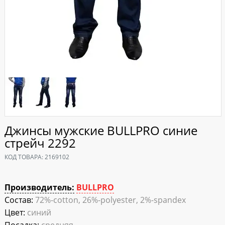
Джинсы мужские BULLPRO синие
стрейч 2292
КОД ТОВАРА:
2169102
Производитель:
BULLPRO
Состав:
72%-cotton, 26%-polyester, 2%-spandex
Цвет:
синий