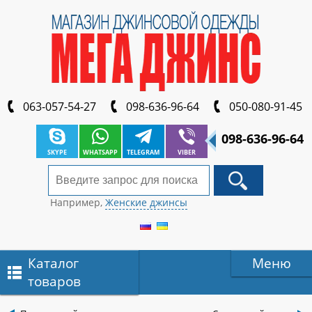
063-057-54-27
098-636-96-64
050-080-91-45
098-636-96-64
SKYPE
WHATSAPP
TELEGRAM
VIBER
Например,
Женские джинсы
Каталог
Меню
товаров