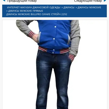
Предыдущий товар
Следующий товар
ИНСЫ
»
ДЖИНСЫ
»
ДЖИНСЫ МУЖСКИЕ
»
ДЖИНСЫ МУЖСКИЕ ПРЯМЫЕ
ДЖИНСЫ МУЖСКИЕ BULLPRO СИНИЕ СТРЕЙЧ 2292